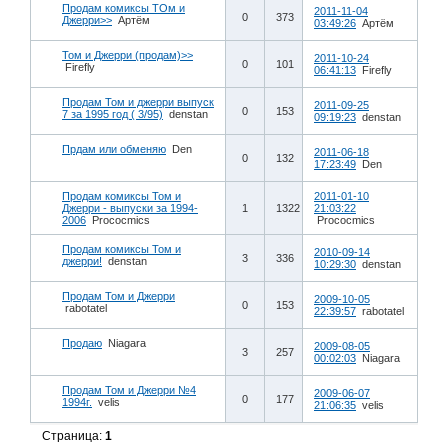
Продам комиксы ТОм и
2011-11-04
0
373
Джерри>>
Артём
03:49:26
Артём
Том и Джерри (продам)>>
2011-10-24
0
101
Firefly
06:41:13
Firefly
Продам Том и джерри выпуск
2011-09-25
0
153
7 за 1995 год ( 3/95)
denstan
09:19:23
denstan
Прдам или обменяю
Den
2011-06-18
0
132
17:23:49
Den
Продам комиксы Том и
2011-01-10
Джерри - выпуски за 1994-
1
1322
21:03:22
2006
Prococmics
Prococmics
Продам комиксы Том и
2010-09-14
3
336
джерри!
denstan
10:29:30
denstan
Продам Том и Джерри
2009-10-05
0
153
rabotatel
22:39:57
rabotatel
Продаю
Niagara
2009-08-05
3
257
00:02:03
Niagara
Продам Том и Джерри №4
2009-06-07
0
177
1994г.
velis
21:06:35
velis
Страница:
1