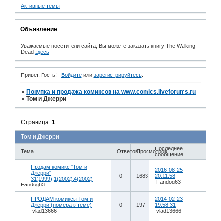
Активные темы
Объявление
Уважаемые посетители сайта, Вы можете заказать книгу The Walking
Dead
здесь
Привет, Гость!
Войдите
или
зарегистрируйтесь
.
»
Покупка и продажа комиксов на www.comics.liveforums.ru
»
Том и Джерри
Страница:
1
Том и Джерри
Последнее
Тема
Ответов
Просмотров
сообщение
Продам комикс "Том и
2016-08-25
Джерри"
0
1683
20:11:58
31(1999),1(2002),4(2002)
Fandog63
Fandog63
ПРОДАМ комиксы Том и
2014-02-23
Джерри (номера в теме)
0
197
19:58:31
vlad13666
vlad13666