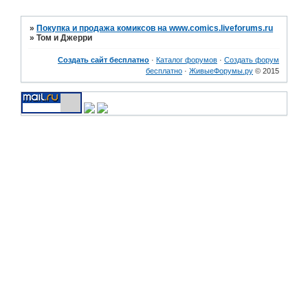
»
Покупка и продажа комиксов на www.comics.liveforums.ru
»
Том и Джерри
Создать сайт бесплатно
·
Каталог форумов
·
Создать форум
бесплатно
·
ЖивыеФорумы.ру
© 2015