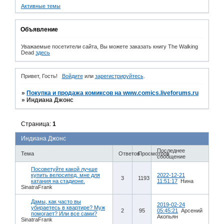
Активные темы
Объявление
Уважаемые посетители сайта, Вы можете заказать книгу The Walking
Dead
здесь
Привет, Гость!
Войдите
или
зарегистрируйтесь
.
»
Покупка и продажа комиксов на www.comics.liveforums.ru
»
Индиана Джонс
Страница:
1
Индиана Джонс
Последнее
Тема
Ответов
Просмотров
сообщение
Посоветуйте какой лучше
купить велосипед, мне для
2022-12-21
3
1193
катания на стадионе.
11:51:17
Нина
SinatraFrank
Дамы, как часто вы
2019-02-24
убираетесь в квартире? Муж
2
95
05:45:21
Арсений
помогает? Или все сами?
Акопьян
SinatraFrank