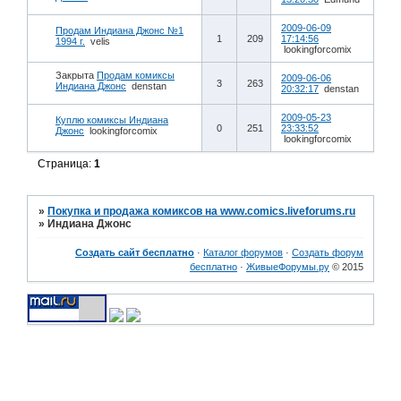
2009-06-09
Продам Индиана Джонс №1
1
209
17:14:56
1994 г.
velis
lookingforcomix
Закрыта
Продам комиксы
2009-06-06
3
263
Индиана Джонс
denstan
20:32:17
denstan
2009-05-23
Куплю комиксы Индиана
0
251
23:33:52
Джонс
lookingforcomix
lookingforcomix
Страница:
1
»
Покупка и продажа комиксов на www.comics.liveforums.ru
»
Индиана Джонс
Создать сайт бесплатно
·
Каталог форумов
·
Создать форум
бесплатно
·
ЖивыеФорумы.ру
© 2015