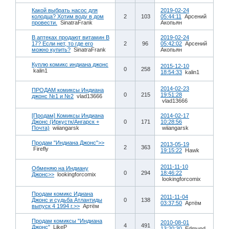
Какой выбрать насос для
2019-02-24
колодца? Хотим воду в дом
2
103
05:44:11
Арсений
провести.
SinatraFrank
Акопьян
В аптеках продают витамин В
2019-02-24
17? Если нет, то где его
2
96
05:42:02
Арсений
можно купить?
SinatraFrank
Акопьян
Куплю комикс индиана джонс
2015-12-10
0
258
kalin1
18:54:33
kalin1
2014-02-23
ПРОДАМ комиксы Индиана
0
215
19:51:28
джонс №1 и №2
vlad13666
vlad13666
[Продам] Комиксы Индиана
2014-02-17
Джонс (Иркустк/Ангарск +
0
171
10:28:56
Почта)
wiiangarsk
wiiangarsk
Продам "Индиана Джонс">>
2013-05-19
2
363
Firefly
19:15:22
Hawk
2011-11-10
Обменяю на Индиану
0
294
18:46:22
Джонс>>
lookingforcomix
lookingforcomix
Продам комикс Идиана
2011-11-04
Джонс и судьба Атлантиды
0
138
03:37:50
Артём
выпуск 4 1994 г.>>
Артём
Продам комиксы "Индиана
2010-08-01
4
491
Джонс"
LikeP
13:20:30
Edmund