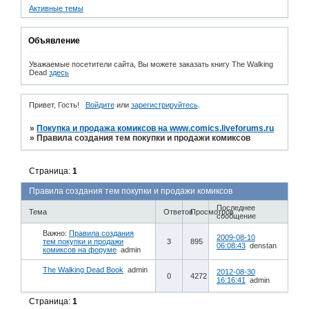
Активные темы
Объявление
Уважаемые посетители сайта, Вы можете заказать книгу The Walking
Dead
здесь
Привет, Гость!
Войдите
или
зарегистрируйтесь
.
»
Покупка и продажа комиксов на www.comics.liveforums.ru
»
Правила создания тем покупки и продажи комиксов
Страница:
1
Правила создания тем покупки и продажи комиксов
Последнее
Тема
Ответов
Просмотров
сообщение
Важно:
Правила создания
2009-08-10
тем покупки и продажи
3
895
06:08:43
denstan
комиксов на форуме
admin
The Walking Dead Book
admin
2012-08-30
0
4272
16:16:41
admin
Страница:
1