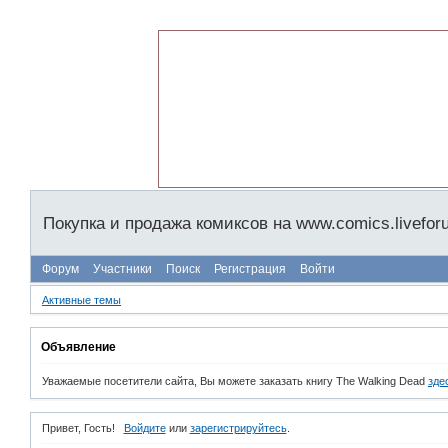
Покупка и продажа комиксов на www.comics.livefor
Форум
Участники
Поиск
Регистрация
Войти
Активные темы
Объявление
Уважаемые посетители сайта, Вы можете заказать книгу The Walking Dead
зде
Привет, Гость!
Войдите
или
зарегистрируйтесь
.