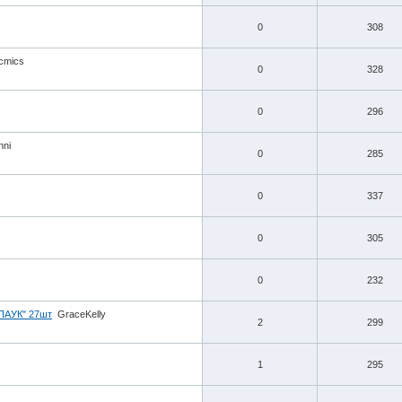
0
308
cmics
0
328
0
296
nni
0
285
0
337
0
305
0
232
АУК" 27шт
GraceKelly
2
299
1
295