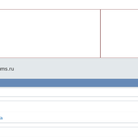
ums.ru
сь