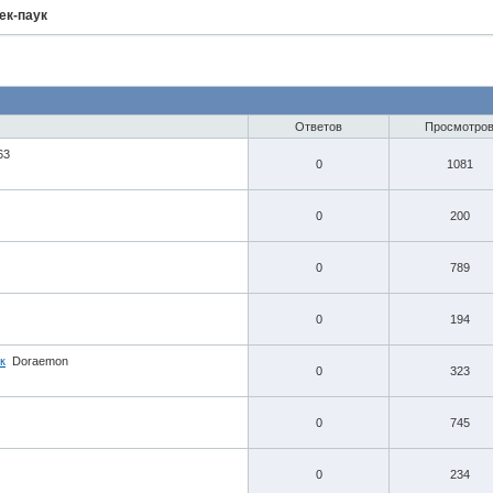
ек-паук
Ответов
Просмотро
63
0
1081
0
200
0
789
0
194
к
Doraemon
0
323
0
745
0
234