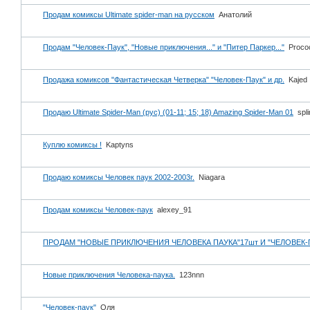
Продам комиксы Ultimate spider-man на русском
Анатолий
Продам "Человек-Паук", "Новые приключения..." и "Питер Паркер..."
Proco
Продажа комиксов "Фантастическая Четверка" "Человек-Паук" и др.
Kajed
Продаю Ultimate Spider-Man (рус) (01-11; 15; 18) Amazing Spider-Man 01
spli
Куплю комиксы !
Kaptyns
Продаю комиксы Человек паук 2002-2003г.
Niagara
Продам комиксы Человек-паук
alexey_91
ПРОДАМ "НОВЫЕ ПРИКЛЮЧЕНИЯ ЧЕЛОВЕКА ПАУКА"17шт И "ЧЕЛОВЕК-П
Новые приключения Человека-паука.
123nnn
"Человек-паук"
Оля