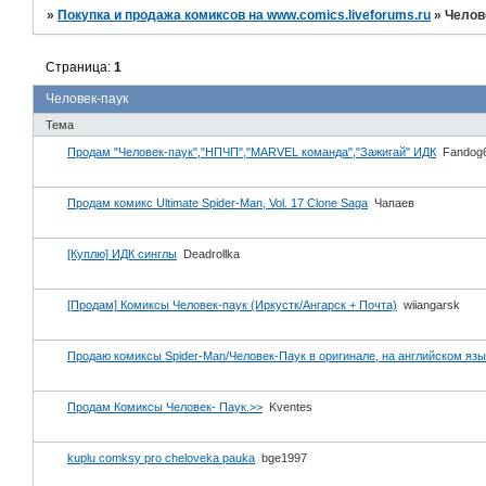
»
Покупка и продажа комиксов на www.comics.liveforums.ru
»
Челов
Страница:
1
Человек-паук
Тема
Продам "Человек-паук","НПЧП","MARVEL команда","Зажигай" ИДК
Fandog
Продам комикс Ultimate Spider-Man, Vol. 17 Clone Saga
Чапаев
[Куплю] ИДК синглы
Deadrollka
[Продам] Комиксы Человек-паук (Иркустк/Ангарск + Почта)
wiiangarsk
Продаю комиксы Spider-Man/Человек-Паук в оригинале, на английском язы
Продам Комиксы Человек- Паук.>>
Kventes
kuplu comksy pro cheloveka pauka
bge1997