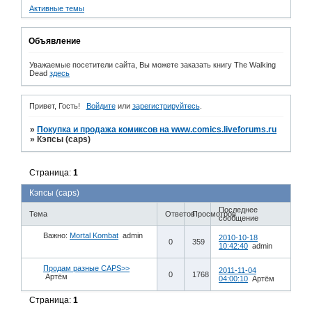
Активные темы
Объявление
Уважаемые посетители сайта, Вы можете заказать книгу The Walking
Dead
здесь
Привет, Гость!
Войдите
или
зарегистрируйтесь
.
»
Покупка и продажа комиксов на www.comics.liveforums.ru
»
Кэпсы (caps)
Страница:
1
Кэпсы (caps)
Последнее
Тема
Ответов
Просмотров
сообщение
Важно:
Mortal Kombat
admin
2010-10-18
0
359
10:42:40
admin
Продам разные CAPS>>
2011-11-04
0
1768
Артём
04:00:10
Артём
Страница:
1