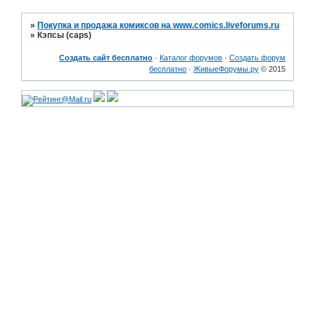
»
Покупка и продажа комиксов на www.comics.liveforums.ru
»
Кэпсы (caps)
Создать сайт бесплатно
·
Каталог форумов
·
Создать форум
бесплатно
·
ЖивыеФорумы.ру
© 2015