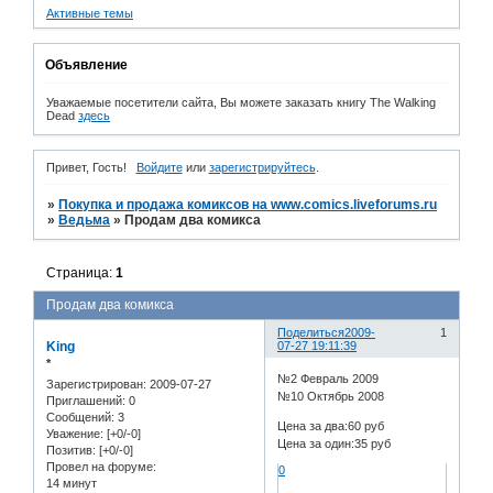
Активные темы
Объявление
Уважаемые посетители сайта, Вы можете заказать книгу The Walking
Dead
здесь
Привет, Гость!
Войдите
или
зарегистрируйтесь
.
»
Покупка и продажа комиксов на www.comics.liveforums.ru
»
Ведьма
»
Продам два комикса
Страница:
1
Продам два комикса
Поделиться
2009-
1
King
07-27 19:11:39
*
№2 Февраль 2009
Зарегистрирован
: 2009-07-27
№10 Октябрь 2008
Приглашений:
0
Сообщений:
3
Цена за два:60 руб
Уважение:
[+0/-0]
Цена за один:35 руб
Позитив:
[+0/-0]
Провел на форуме:
0
14 минут