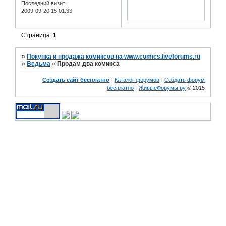
Последний визит:
2009-09-20 15:01:33
Страница:
1
»
Покупка и продажа комиксов на www.comics.liveforums.ru
»
Ведьма
»
Продам два комикса
Создать сайт бесплатно
·
Каталог форумов
·
Создать форум
бесплатно
·
ЖивыеФорумы.ру
© 2015