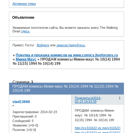
Активные темы
Объявление
Уважаемые посетители сайта, Вы можете заказать книгу The Walking
Dead
здесь
Привет, Гость!
Войдите
или
зарегистрируйтесь
.
»
Покупка и продажа комиксов на www.comics.liveforums.ru
»
Микки Маус
»
ПРОДАМ комиксы Микки-маус № 10(14) 1994
№ 11(15) 1994 № 10(14) 199
Страница:
1
ПРОДАМ комиксы Микки-маус № 10(14) 1994 № 11(15) 1994 №
10(14) 199
Поделиться
2014-
1
vlad13666
02-23 19:53:39
*
ПРОДАМ комиксы Микки-
Зарегистрирован
: 2014-02-23
маус № 10(14) 1994 №
Приглашений:
0
11(15) 1994 № 10(14) 199
Сообщений:
5
Уважение:
[+0/-0]
http://cs311622.vk.me/v311622149/ce
Позитив:
[+0/-0]
http://cs311622.vk.me/v311622149/cf25