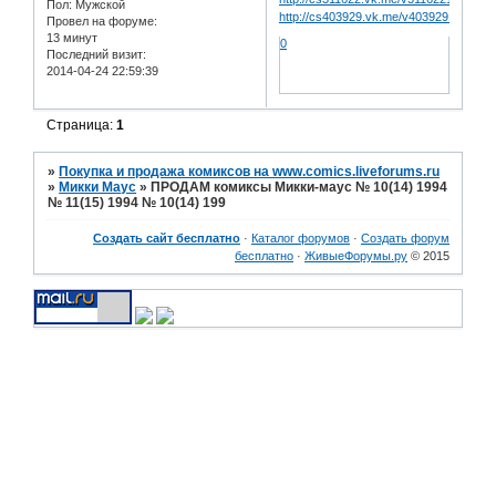
Пол:
Мужской
http://cs403929.vk.me/v403929149/5d
Провел на форуме:
13 минут
0
Последний визит:
2014-04-24 22:59:39
Страница:
1
»
Покупка и продажа комиксов на www.comics.liveforums.ru
»
Микки Маус
»
ПРОДАМ комиксы Микки-маус № 10(14) 1994
№ 11(15) 1994 № 10(14) 199
Создать сайт бесплатно
·
Каталог форумов
·
Создать форум
бесплатно
·
ЖивыеФорумы.ру
© 2015