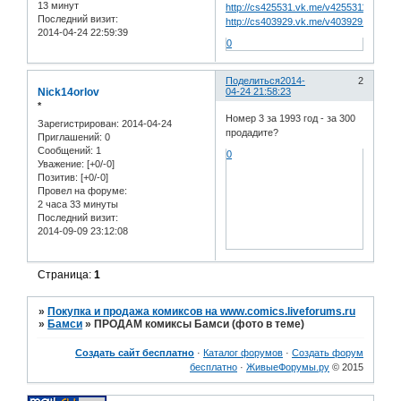
13 минут
http://cs425531.vk.me/v425531149/5d
Последний визит:
http://cs403929.vk.me/v403929149/5d
2014-04-24 22:59:39
0
Поделиться
2014-
2
Nick14orlov
04-24 21:58:23
*
Номер 3 за 1993 год - за 300
Зарегистрирован
: 2014-04-24
продадите?
Приглашений:
0
Сообщений:
1
0
Уважение:
[+0/-0]
Позитив:
[+0/-0]
Провел на форуме:
2 часа 33 минуты
Последний визит:
2014-09-09 23:12:08
Страница:
1
»
Покупка и продажа комиксов на www.comics.liveforums.ru
»
Бамси
»
ПРОДАМ комиксы Бамси (фото в теме)
Создать сайт бесплатно
·
Каталог форумов
·
Создать форум
бесплатно
·
ЖивыеФорумы.ру
© 2015