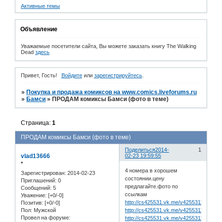
Активные темы
Объявление
Уважаемые посетители сайта, Вы можете заказать книгу The Walking
Dead
здесь
Привет, Гость!
Войдите
или
зарегистрируйтесь
.
»
Покупка и продажа комиксов на www.comics.liveforums.ru
»
Бамси
»
ПРОДАМ комиксы Бамси (фото в теме)
Страница:
1
ПРОДАМ комиксы Бамси (фото в теме)
Поделиться
2014-
1
vlad13666
02-23 19:59:55
*
4 номера в хорошем
Зарегистрирован
: 2014-02-23
состоянии.цену
Приглашений:
0
предлагайте.фото по
Сообщений:
5
ссылкам
Уважение:
[+0/-0]
http://cs425531.vk.me/v425531149/5d3
Позитив:
[+0/-0]
http://cs425531.vk.me/v425531149/5d
Пол:
Мужской
Провел на форуме:
http://cs425531.vk.me/v425531149/5d5a