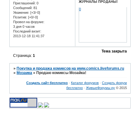
ЖУРНАЛЫ ПРОДАНЫ!
Приглашений:
0
Сообщений:
81
0
Уважение:
[+3/-0]
Позитив:
[+0/-0]
Провел на форуме:
3 дня 0 часов
Последний визит:
2013-12-18 11:41:37
Тема закрыта
Страница:
1
»
Покупка и продажа комиксов на www.comics.liveforums.ru
»
Мозаика
»
Продаю комиксы Мозайка!
Создать сайт бесплатно
·
Каталог форумов
·
Создать форум
бесплатно
·
ЖивыеФорумы.ру
© 2015