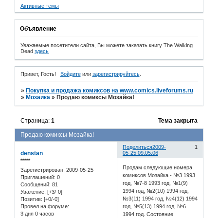
Активные темы
Объявление
Уважаемые посетители сайта, Вы можете заказать книгу The Walking
Dead
здесь
Привет, Гость!
Войдите
или
зарегистрируйтесь
.
»
Покупка и продажа комиксов на www.comics.liveforums.ru
»
Мозаика
»
Продаю комиксы Мозайка!
Страница:
1
Тема закрыта
Продаю комиксы Мозайка!
Поделиться
2009-
1
denstan
05-25 09:05:06
*****
Продам следующие номера
Зарегистрирован
: 2009-05-25
комиксов Мозайка - №3 1993
Приглашений:
0
год, №7-8 1993 год, №1(9)
Сообщений:
81
1994 год, №2(10) 1994 год,
Уважение:
[+3/-0]
№3(11) 1994 год, №4(12) 1994
Позитив:
[+0/-0]
год, №5(13) 1994 год, №6
Провел на форуме:
3 дня 0 часов
1994 год. Состояние