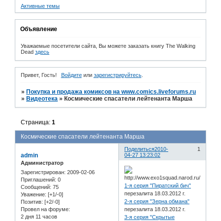
Активные темы
Объявление
Уважаемые посетители сайта, Вы можете заказать книгу The Walking
Dead
здесь
Привет, Гость!
Войдите
или
зарегистрируйтесь
.
»
Покупка и продажа комиксов на www.comics.liveforums.ru
»
Видеотека
»
Космические спасатели лейтенанта Марша
Страница:
1
Космические спасатели лейтенанта Марша
Поделиться
2010-
1
admin
04-27 13:23:02
Администратор
Зарегистрирован
: 2009-02-06
Приглашений:
0
1-я серия "Пиратский бич"
Сообщений:
75
перезалита 18.03.2012 г.
Уважение:
[+1/-0]
2-я серия "Зерна обмана"
Позитив:
[+2/-0]
перезалита 18.03.2012 г.
Провел на форуме:
2 дня 11 часов
3-я серия "Скрытые