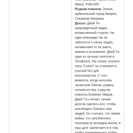
Attack, # AA-500
Родная планета:
Земля,
орбитальный город Амерон,
Северная Америка
Досье:
Джей Ти
прирожденный лидер,
великолепный стратег. Ни
один командир так не
заботится о своих людях,
независимо от их ранга,
звания и положения. Джей Ти
один из лучших пилотов в
Эхофлоте. На своем эхолете
типа "Сокол" он становится
угрозой №1 для
неосапиантов. С того
момента, когда неосапы
захватили Землю, родину
человечества, и другие
планеты Ближних Миров,
Джей Ти считает своим
долгом сделать все, чтобы
освободить близких ему
людей. Он считает, что любая
война, это загубленные
понапрасну молодые жизни, и
наш долг заключается в том,
чтобы предотвратить войну