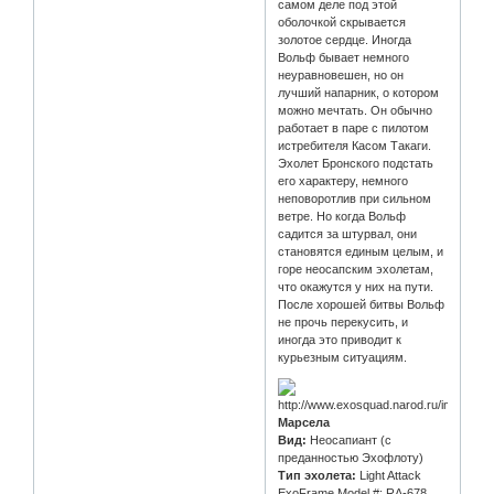
самом деле под этой
оболочкой скрывается
золотое сердце. Иногда
Вольф бывает немного
неуравновешен, но он
лучший напарник, о котором
можно мечтать. Он обычно
работает в паре с пилотом
истребителя Касом Такаги.
Эхолет Бронского подстать
его характеру, немного
неповоротлив при сильном
ветре. Но когда Вольф
садится за штурвал, они
становятся единым целым, и
горе неосапским эхолетам,
что окажутся у них на пути.
После хорошей битвы Вольф
не прочь перекусить, и
иногда это приводит к
курьезным ситуациям.
Марсела
Вид:
Неосапиант (с
преданностью Эхофлоту)
Тип эхолета:
Light Attack
ExoFrame Model #: RA-678