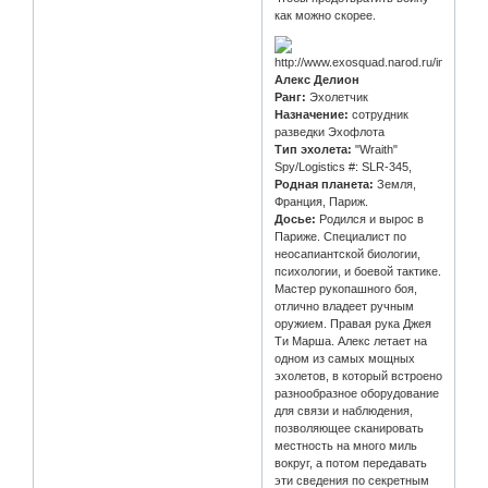
как можно скорее.
Алекс Делион
Ранг:
Эхолетчик
Назначение:
сотрудник
разведки Эхофлота
Тип эхолета:
"Wraith"
Spy/Logistics #: SLR-345,
Родная планета:
Земля,
Франция, Париж.
Досье:
Родился и вырос в
Париже. Специалист по
неосапиантской биологии,
психологии, и боевой тактике.
Мастер рукопашного боя,
отлично владеет ручным
оружием. Правая рука Джея
Ти Марша. Алекс летает на
одном из самых мощных
эхолетов, в который встроено
разнообразное оборудование
для связи и наблюдения,
позволяющее сканировать
местность на много миль
вокруг, а потом передавать
эти сведения по секретным