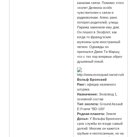
каналам связи. Помимо этого
эхолет Делиона особо
чувствителен к связи и
радиоволнам. Алекс рано
потерял родителей, улицы
Парижа заменили ему дом.
Он пошел в Эхофлот, как
когда то французские
мужчины шли иностранный
легион. Однажды он
признался Джею Ти Маршу,
что с тех пор впервые обрел
душевный покой.
Вольф Бронский
Ранг:
офицер наземного
штурма
Назначение:
Эховзвод 1,
основной состав
Тип эхолета:
Ground Assault
E-Frame "BD-100"
Родная планета:
Земля
Досье:
У Вольфа Бронского
срок службы во взоде самый
долгий. Многим он кажется
грубым и неотесанным, но на