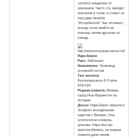
эхолета невдалеке от
оригинала. Часто это заводит
неосапов в тупик, и ставит их
под удар лазеров
"Истребителя". Кас оптимист,
всегда готов прийти на
помощь своим друзьям по
взводу.
Нара Бернс
Ранг:
Лейтенант
Назначение:
Эховзвод,
основной состав
Тип эхолета:
Reconnaissance E-Frame
#TB-024
Родная планета:
Венера,
город Нью-Вашингтон на
Астерии
Досье:
Нара Бернс пришла в
Эхофлот молоденьким
кадетом с Венеры. Она
атлетически сложена,
красива. Нара быстро
приспособилась, ее родная
планета дала своим