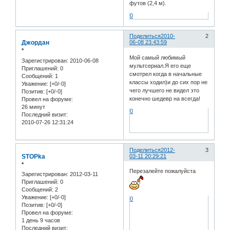
футов (2,4 м).
0
Поделиться
2010-
2
Джордан
06-08 23:43:59
*
Мой самый любимый
Зарегистрирован
: 2010-06-08
мультсериал.Я его еще
Приглашений:
0
смотрел когда в начальные
Сообщений:
1
классы ходил)и до сих пор не
Уважение:
[+0/-0]
чего лучшего не видел это
Позитив:
[+0/-0]
конечно шедевр на всегда!
Провел на форуме:
26 минут
0
Последний визит:
2010-07-26 12:31:24
Поделиться
2012-
3
STOPka
03-11 20:29:21
*
Перезалейте пожалуйста
Зарегистрирован
: 2012-03-11
Приглашений:
0
Сообщений:
2
Уважение:
[+0/-0]
0
Позитив:
[+0/-0]
Провел на форуме:
1 день 9 часов
Последний визит: