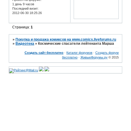
1 день 9 часов
Последний визит:
2012-06-30 18:25:26
Страница:
1
»
Покупка и продажа комиксов на www.comics.liveforums.ru
»
Видеотека
»
Космические спасатели лейтенанта Марша
Создать сайт бесплатно
·
Каталог форумов
·
Создать форум
бесплатно
·
ЖивыеФорумы.ру
© 2015