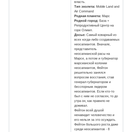
власть.
Тип эхолета:
Mobile Land and
Air Command
Родная планета:
Марс
Родной город:
База +
Репродуктивный Центр на
горе Олимп.
Досье:
Самый коварный из
всех когда-либо создаваемых
неосапиантов. Вначале,
представитель
неосапианской расы на
Марсе, а потом и губернатор
марсианской колонии
неосапиантов, Фейтон
решительно занялся
вопросом восстания, став
генерал-губернатором и
бесспорным лидером
неосапиантов. Если кто-то
был с ним не согласен, то до
утра он, как правило не
доживал.
Фейтон всей душой
ненавидит человечество и
его нельзя за это осуждать.
Фейтон большого роста даже
среди неосапиантов - 8