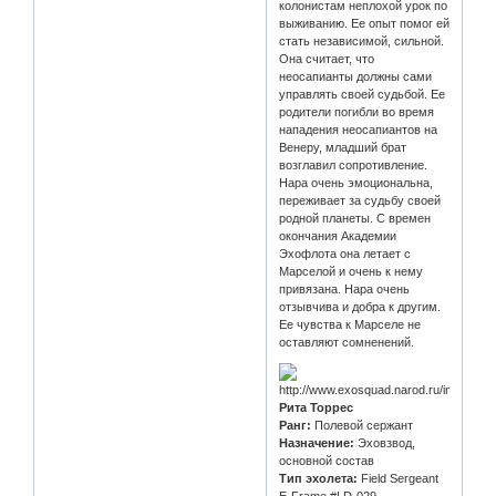
колонистам неплохой урок по
выживанию. Ее опыт помог ей
стать независимой, сильной.
Она считает, что
неосапианты должны сами
управлять своей судьбой. Ее
родители погибли во время
нападения неосапиантов на
Венеру, младший брат
возглавил сопротивление.
Нара очень эмоциональна,
переживает за судьбу своей
родной планеты. С времен
окончания Академии
Эхофлота она летает с
Марселой и очень к нему
привязана. Нара очень
отзывчива и добра к другим.
Ее чувства к Марселе не
оставляют сомненений.
Рита Торрес
Ранг:
Полевой сержант
Назначение:
Эховзвод,
основной состав
Тип эхолета:
Field Sergeant
E-Frame #LD-029