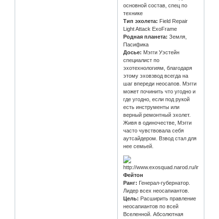
основной состав, спец по
технике
Тип эхолета:
Field Repair
Light Attack ExoFrame
Родная планета:
Земля,
Пасифика
Досье:
Мэгги Уэстейн
специалист по
эхотехнологиям, благодаря
этому эховзвод всегда на
шаг впереди неосапов. Мэгги
может починить что угодно и
где угодно, если под рукой
есть инструменты или
верный ремонтный эхолет.
Живя в одиночестве, Мэгги
часто чувствовала себя
аутсайдером. Взвод стал для
нее семьей.
Фейтон
Ранг:
Генерал-губернатор.
Лидер всех неосапиантов.
Цель:
Расширить правление
неосапиантов по всей
Вселенной. Абсолютная