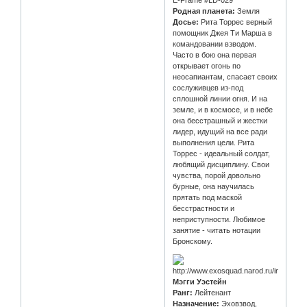
Родная планета:
Земля
Досье:
Рита Торрес верный
помощник Джея Ти Марша в
командовании взводом.
Часто в бою она первая
открывает огонь по
неосапиантам, спасает своих
сослуживцев из-под
сплошной линии огня. И на
земле, и в космосе, и в небе
она бесстрашный и жестки
лидер, идущий на все ради
выполнения цели. Рита
Торрес - идеальный солдат,
любящий дисциплину. Свои
чувства, порой довольно
бурные, она научилась
прятать под маской
бесстрастности и
неприступности. Любимое
занятие - читать нотации
Бронскому.
Мэгги Уэстейн
Ранг:
Лейтенант
Назначение:
Эховзвод,