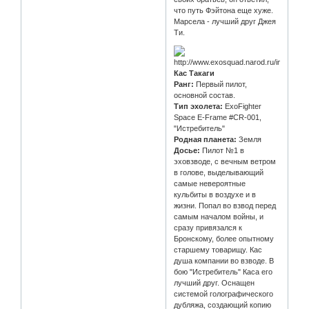
что путь Фэйтона еще хуже.
Марсела - лучший друг Джея
Ти.
Кас Такаги
Ранг:
Первый пилот,
основной состав.
Тип эхолета:
ExoFighter
Space E-Frame #CR-001,
"Истребитель"
Родная планета:
Земля
Досье:
Пилот №1 в
эховзводе, с вечным ветром
в голове, выделывающий
самые невероятные
кульбиты в воздухе и в
жизни. Попал во взвод перед
самым началом войны, и
сразу привязался к
Бронскому, более опытному
старшему товарищу. Кас
душа компании во взводе. В
бою "Истребитель" Каса его
лучший друг. Оснащен
системой голографического
дубляжа, создающий копию