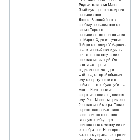
Родная планета:
Марс,
Элайзиум, центр выведения
неосапиантов.
Досье:
Бывший боец за
свободу неосапиантов во
время Первого
неосапианстского восстания
на Марсе. Один из лучших
бойцов во взводе. У Марселы
аналитический склад ума и
почти полное отсутствие
проявления эмоций. Он
выступает против
радикальных методов
Фэйтона, который объявил
ему вендетту- если его
поймают, то он будет убит на
месте. Некоторые из
сопротивленцев не доверяют
ему. Рост Марселы примерно
2 с половиной метра. После
первого неосапиантского
восстания он понял свою
главную ошибку - зря
принесенные в жертву жизни
его собратьев. На вопрос,
каково ему сражаться против
своих братьев, он ответил,