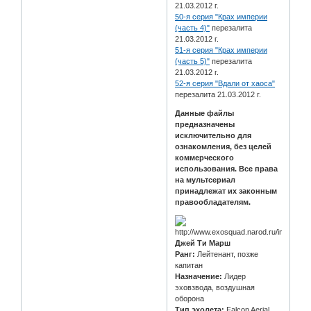
21.03.2012 г.
50-я серия "Крах империи
(часть 4)"
перезалита
21.03.2012 г.
51-я серия "Крах империи
(часть 5)"
перезалита
21.03.2012 г.
52-я серия "Вдали от хаоса"
перезалита 21.03.2012 г.
Данные файлы
предназначены
исключительно для
ознакомления, без целей
коммерческого
использования. Все права
на мультсериал
принадлежат их законным
правообладателям.
Джей Ти Марш
Ранг:
Лейтенант, позже
капитан
Назначение:
Лидер
эховзвода, воздушная
оборона
Тип эхолета:
Falcon Aerial