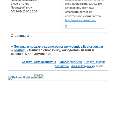
1 час 27 минут
могу предложить компанию,
Последний визит:
которая поможет вам
2019-02-25 08:23:03
оформить патент на
собственное издательство.
http://www.viconsult.com
0
Страница:
1
»
Покупка и продажа комиксов на www.comics.liveforums.ru
»
Голиаф
»
Написал свою книгу, как сделать патент и
запретить для других лиц
Создать сайт бесплатно
·
Каталог форумов
·
Создать форум
бесплатно
·
ЖивыеФорумы.ру
© 2015