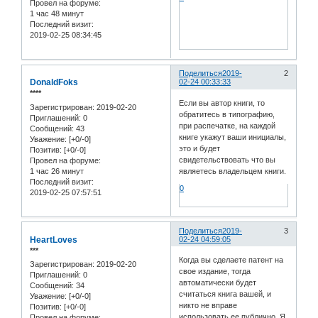
Провел на форуме:
1 час 48 минут
Последний визит:
2019-02-25 08:34:45
Поделиться
2019-
2
DonaldFoks
02-24 00:33:33
****
Если вы автор книги, то
Зарегистрирован
: 2019-02-20
обратитесь в типографию,
Приглашений:
0
при распечатке, на каждой
Сообщений:
43
книге укажут ваши инициалы,
Уважение:
[+0/-0]
это и будет
Позитив:
[+0/-0]
свидетельствовать что вы
Провел на форуме:
1 час 26 минут
являетесь владельцем книги.
Последний визит:
0
2019-02-25 07:57:51
Поделиться
2019-
3
HeartLoves
02-24 04:59:05
***
Когда вы сделаете патент на
Зарегистрирован
: 2019-02-20
свое издание, тогда
Приглашений:
0
автоматически будет
Сообщений:
34
считаться книга вашей, и
Уважение:
[+0/-0]
никто не вправе
Позитив:
[+0/-0]
использовать ее публично. Я
Провел на форуме: