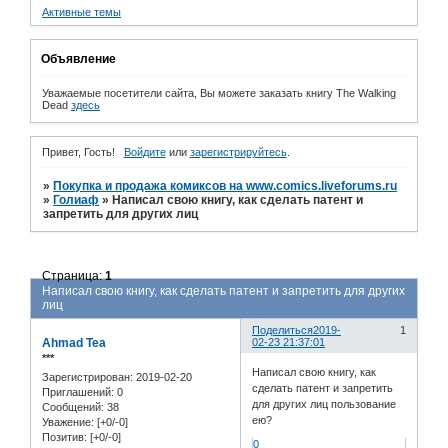
Активные темы
Объявление
Уважаемые посетители сайта, Вы можете заказать книгу The Walking
Dead
здесь
Привет, Гость!
Войдите
или
зарегистрируйтесь
.
»
Покупка и продажа комиксов на www.comics.liveforums.ru
»
Голиаф
»
Написал свою книгу, как сделать патент и
запретить для других лиц
Страница:
1
Написал свою книгу, как сделать патент и запретить для других
лиц
Поделиться
2019-
1
Ahmad Tea
02-23 21:37:01
***
Написал свою книгу, как
Зарегистрирован
: 2019-02-20
сделать патент и запретить
Приглашений:
0
для других лиц пользование
Сообщений:
38
ею?
Уважение:
[+0/-0]
Позитив:
[+0/-0]
0